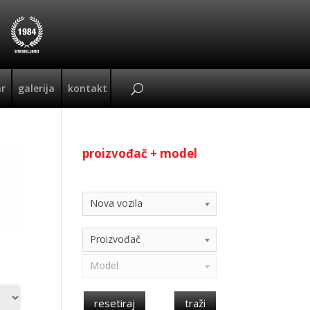
ar
galerija
kontakt
proizvođač + model
Kategorija
Nova vozila
Proizvođač
Model
resetiraj
traži