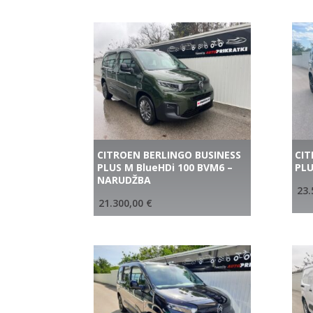
CITROEN BERLINGO BUSINESS
CIT
PLUS M BlueHDi 100 BVM6 –
PLU
NARUDŽBA
23.
21.300,00
€