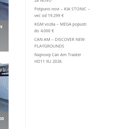
za NOVO
Potpuno novi – KIA STONIC –
već od 19.299 €
KGM vozila – MEGA popusti
N
do 4.000 €
CAN AM – DISCOVER NEW
PLAYGROUNDS
Najnoviji Can Am Traxter
HD11 XU 2026.
00