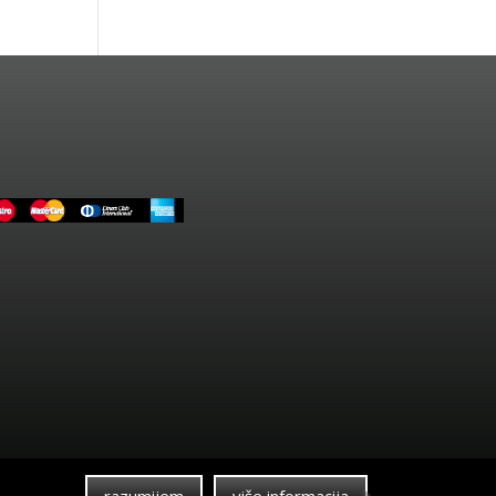
razumijem
više informacija