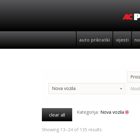
auto prikratki
vijesti
no
Kategorija
Proi
Nova vozila
Mod
Kategorija:
Nova vozila
clear all
Showing 13–24 of 135 results