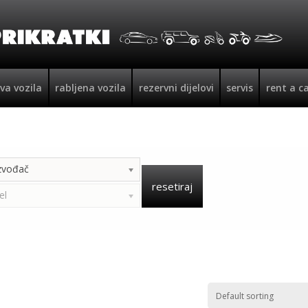
va vozila
rabljena vozila
rezervni dijelovi
servis
rent a c
zvođač
resetiraj
el