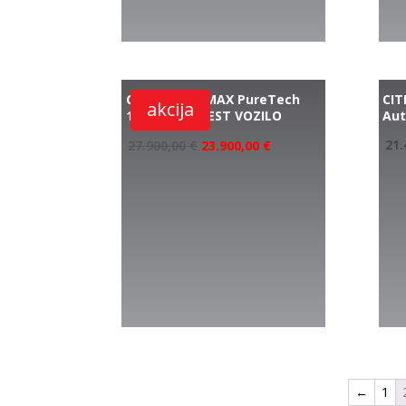
CITROEN C4 MAX PureTech
CIT
akcija
130 EAT8 – TEST VOZILO
Au
27.900,00
€
23.900,00
€
21.
←
1