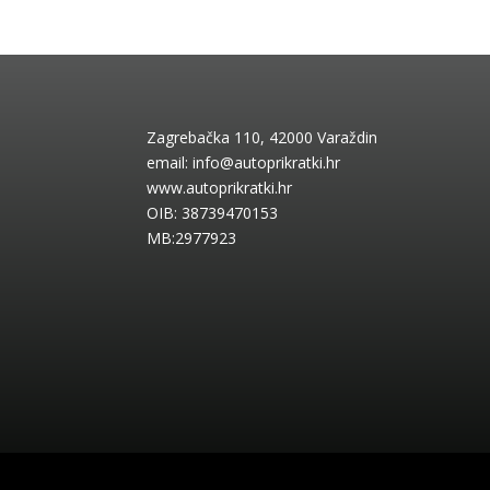
Zagrebačka 110, 42000 Varaždin
email:
info@autoprikratki.hr
www.autoprikratki.hr
OIB: 38739470153
MB:2977923