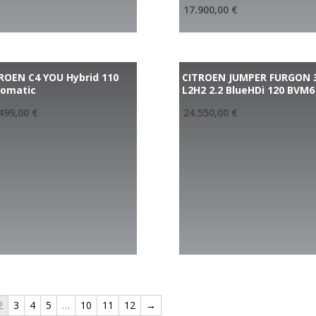
17.900,00
€
ROEN C4 YOU Hybrid 110
CITROEN JUMPER FURGON 
tomatic
L2H2 2.2 BlueHDi 120 BVM6
499,00
€
24.550,00
€
2
3
4
5
…
10
11
12
→