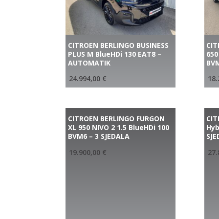
CITROEN BERLINGO BUSINESS
CI
PLUS M BlueHDi 130 EAT8 –
650
AUTOMATIK
BV
24.994,00
€
18.
CITROEN BERLINGO FURGON
CIT
XL 950 NIVO 2 1.5 BlueHDi 100
Hyb
BVM6 – 3 SJEDALA
SJE
19.900,00
€
27.