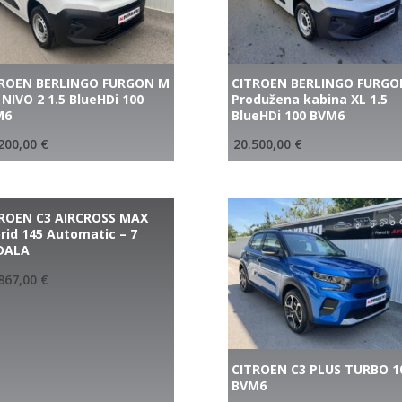
TROEN BERLINGO FURGON M
CITROEN BERLINGO FURGO
 NIVO 2 1.5 BlueHDi 100
Produžena kabina XL 1.5
M6
BlueHDi 100 BVM6
200,00
€
20.500,00
€
ROEN C3 AIRCROSS MAX
rid 145 Automatic – 7
DALA
867,00
€
CITROEN C3 PLUS TURBO 1
BVM6