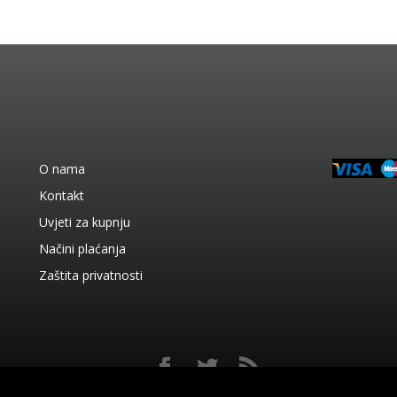
O nama
Kontakt
Uvjeti za kupnju
Načini plaćanja
Zaštita privatnosti
© 2026. AC Prikratki Sva prava pridržana Web by
Abacus