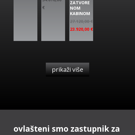
ZATVORE
€
NOM
KABINOM
27.120,00
€
23.920,00
€
prikaži više
ovlašteni smo zastupnik za