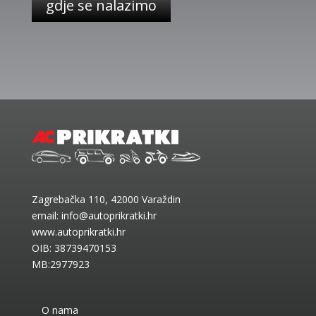
gdje se nalazimo
Zagrebačka 110, 42000 Varaždin
email:
info@autoprikratki.hr
www.autoprikratki.hr
OIB: 38739470153
MB:2977923
O nama