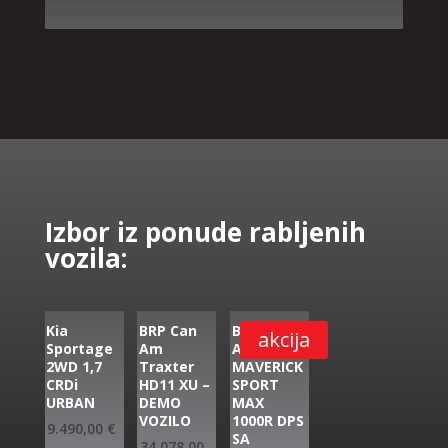
Izbor iz ponude rabljenih
vozila:
Kia
BRP Can
BRP CAN
akcija
Sportage
Am
AM
2WD 1,7
Traxter
MAVERICK
CRDi
HD11 XU –
SPORT
URBAN
DEMO
MAX
VOZILO
1000R DPS
9.490,00
€
SA
34.078,00