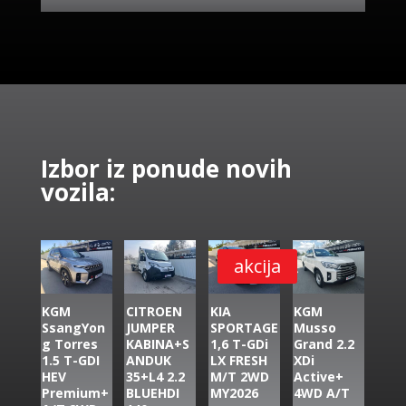
Izbor iz ponude novih
vozila:
akcija
KGM
CITROEN
KIA
KGM
SsangYon
JUMPER
SPORTAGE
Musso
g Torres
KABINA+S
1,6 T-GDi
Grand 2.2
1.5 T-GDI
ANDUK
LX FRESH
XDi
HEV
35+L4 2.2
M/T 2WD
Active+
Premium+
BLUEHDI
MY2026
4WD A/T