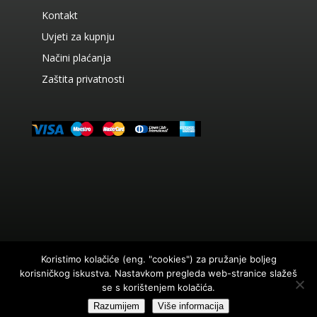
Kontakt
Uvjeti za kupnju
Načini plaćanja
Zaštita privatnosti
Koristimo kolačiće (eng. "cookies") za pružanje boljeg
korisničkog iskustva. Nastavkom pregleda web-stranice slažeš
© 2026. AC Prikratki Sva prava pridržana Web by
se s korištenjem kolačića.
Abacus
Razumijem
Više informacija
Cijene u eurima su konvertirane prema tečaju 7,5345