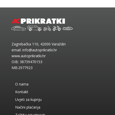
Zagrebačka 110, 42000 Varaždin
email:
info@autoprikratki.hr
www.autoprikratki.hr
OIB: 38739470153
MB:2977923
O nama
Kontakt
Uvjeti za kupnju
Načini plaćanja
Zaštita privatnosti