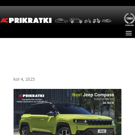
Novi Jeep Compass – već
od 34.740 €
kol 4, 2025