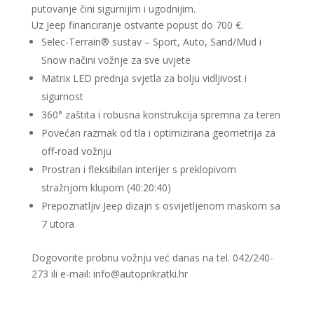
putovanje čini sigurnijim i ugodnijim.
Uz Jeep financiranje ostvarite popust do 700 €.
Selec-Terrain® sustav – Sport, Auto, Sand/Mud i
Snow načini vožnje za sve uvjete
Matrix LED prednja svjetla za bolju vidljivost i
sigurnost
360° zaštita i robusna konstrukcija spremna za teren
Povećan razmak od tla i optimizirana geometrija za
off-road vožnju
Prostran i fleksibilan interijer s preklopivom
stražnjom klupom (40:20:40)
Prepoznatljiv Jeep dizajn s osvijetljenom maskom sa
7 utora
Dogovorite probnu vožnju već danas na tel. 042/240-
273 ili e-mail: info@autoprikratki.hr