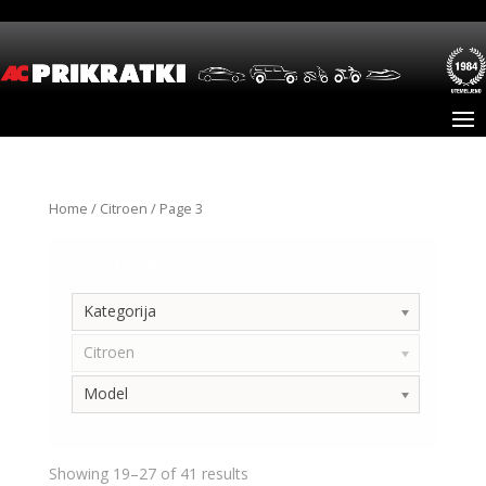
Home
/
Citroen
/ Page 3
Kategorija
Kategorija
Citroen
Model
Showing 19–27 of 41 results