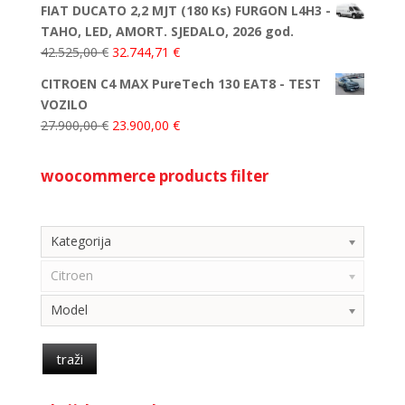
FIAT DUCATO 2,2 MJT (180 Ks) FURGON L4H3 -
TAHO, LED, AMORT. SJEDALO, 2026 god.
42.525,00
€
32.744,71
€
CITROEN C4 MAX PureTech 130 EAT8 - TEST
VOZILO
27.900,00
€
23.900,00
€
woocommerce products filter
Kategorija
Kategorija
Citroen
Model
traži