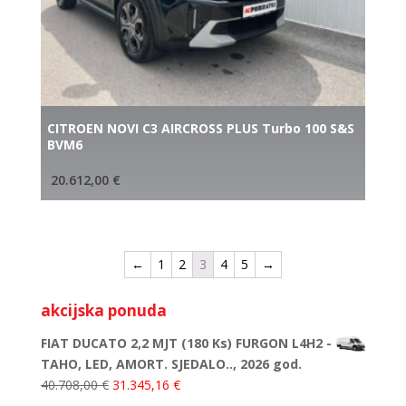
CITROEN NOVI C3 AIRCROSS PLUS Turbo 100 S&S
BVM6
20.612,00
€
←
1
2
3
4
5
→
akcijska ponuda
FIAT DUCATO 2,2 MJT (180 Ks) FURGON L4H2 -
TAHO, LED, AMORT. SJEDALO.., 2026 god.
40.708,00
€
31.345,16
€