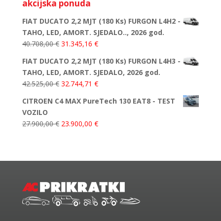
akcijska ponuda
FIAT DUCATO 2,2 MJT (180 Ks) FURGON L4H2 -
TAHO, LED, AMORT. SJEDALO.., 2026 god.
40.708,00
€
31.345,16
€
FIAT DUCATO 2,2 MJT (180 Ks) FURGON L4H3 -
TAHO, LED, AMORT. SJEDALO, 2026 god.
42.525,00
€
32.744,71
€
CITROEN C4 MAX PureTech 130 EAT8 - TEST
VOZILO
27.900,00
€
23.900,00
€