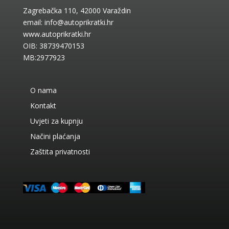
Zagrebačka 110, 42000 Varaždin
email:
info@autoprikratki.hr
www.autoprikratki.hr
OIB: 38739470153
MB:2977923
O nama
Kontakt
Uvjeti za kupnju
Načini plaćanja
Zaštita privatnosti