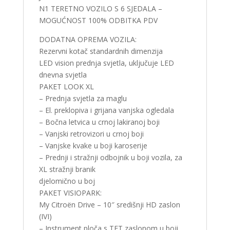
N1 TERETNO VOZILO S 6 SJEDALA –
MOGUĆNOST 100% ODBITKA PDV
DODATNA OPREMA VOZILA:
Rezervni kotač standardnih dimenzija
LED vision prednja svjetla, uključuje LED
dnevna svjetla
PAKET LOOK XL
– Prednja svjetla za maglu
– El. preklopiva i grijana vanjska ogledala
– Bočna letvica u crnoj lakiranoj boji
– Vanjski retrovizori u crnoj boji
– Vanjske kvake u boji karoserije
– Prednji i stražnji odbojnik u boji vozila, za
XL stražnji branik
djelomično u boj
PAKET VISIOPARK:
My Citroën Drive – 10″ središnji HD zaslon
(IVI)
– Instrument ploča s TFT zaslonom u boji