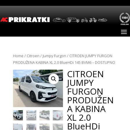
Home
/
Citroen
/
Jumpy Furgon
/ CITROEN JUMPY FURGON
PRODUŽENA KABINA XL 2.0 BlueHDi 145 BVM6 – DOSTUPNO
CITROEN
JUMPY
FURGON
PRODUŽEN
A KABINA
XL 2.0
BlueHDi