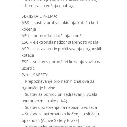
– Kamera za vožnju unatrag
SERIJSKA OPREMA:
ABS – sustav protiv blokiranja kotača kod
kočenja
AFU – pomoć kod kočenja u nuždi
ESC – elektronski nadzor stabilnosti vozila
ASR – sustav protiv proklizavanja pogonskih
kotača
ESP – sustav s pomoć pri kretanju vozila na
uzbrdici
Paket SAFETY:
– Prepoznavanje prometnih znakova za
ograničenje brzine
– Sustav za pomoć pri zadržavanju vozila
unutar vozne trake (LKA)
– Sustav upozorenja na nepažnju vozača
– Sustav za automatsko kočenje u slučaju
opasnosti (Active Safety Brake)
– Automatsko prebacivanje duga/kratka