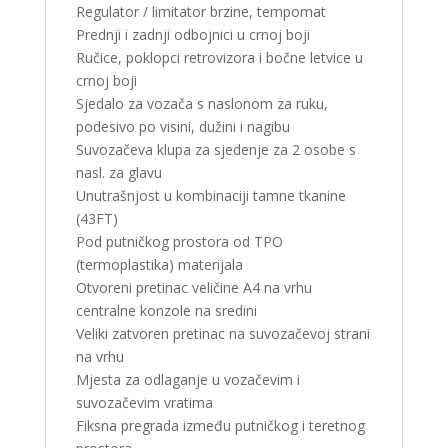
Regulator / limitator brzine, tempomat
Prednji i zadnji odbojnici u crnoj boji
Ručice, poklopci retrovizora i bočne letvice u
crnoj boji
Sjedalo za vozača s naslonom za ruku,
podesivo po visini, dužini i nagibu
Suvozačeva klupa za sjedenje za 2 osobe s
nasl. za glavu
Unutrašnjost u kombinaciji tamne tkanine
(43FT)
Pod putničkog prostora od TPO
(termoplastika) materijala
Otvoreni pretinac veličine A4 na vrhu
centralne konzole na sredini
Veliki zatvoren pretinac na suvozačevoj strani
na vrhu
Mjesta za odlaganje u vozačevim i
suvozačevim vratima
Fiksna pregrada između putničkog i teretnog