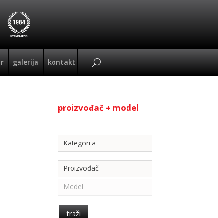
ar
galerija
kontakt
proizvođač + model
Kategorija
Kategorija
Proizvođač
Model
traži