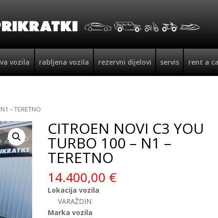
va vozila
rabljena vozila
rezervni dijelovi
servis
rent a c
 N1 – TERETNO
CITROEN NOVI C3 YOU
TURBO 100 – N1 –
TERETNO
14.400,00
€
Lokacija vozila
VARAŽDIN
Marka vozila