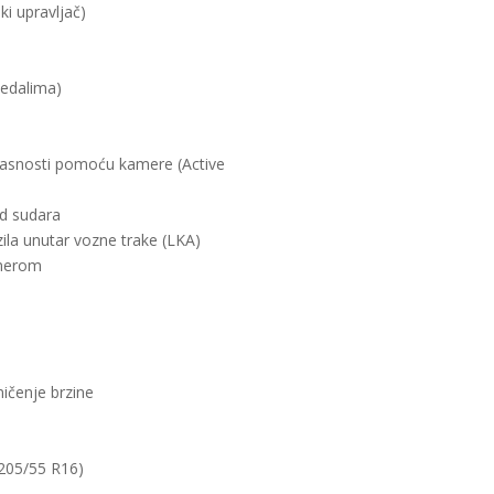
ki upravljač)
jedalima)
pasnosti pomoću kamere (Active
od sudara
ila unutar vozne trake (LKA)
amerom
ičenje brzine
 205/55 R16)