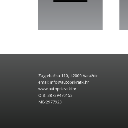
Zagrebačka 110, 42000 Varaždin
email:
info@autoprikratki.hr
www.autoprikratki.hr
OIB: 38739470153
MB:2977923