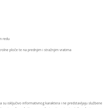
om redu
trolne ploče te na prednjim i stražnjim vratima
)
a su isključivo informativnog karaktera i ne predstavljaju službene