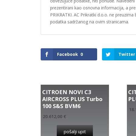
obvezujuće podatke, niti ponude. Navedeni ti
prezentirani kao osnovna informacija, a pr
PRIKRATKI. AC Prikratki d.o.o. ne preuzima 
podatka sadržanog na ovim stranicama.
Facebook
0
Twitter
Related products
CITROEN NOVI C3
CI
AIRCROSS PLUS Turbo
PL
100 S&S BVM6
18.
20.612,00
€
pošalji upit