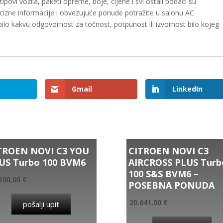
povi vozila, paketi opreme, boje, cijene i svi ostali podaci su
ecizne informacije i obvezujuće ponude potražite u salonu AC
bilo kakvu odgovornost za točnost, potpunost ili izvornost bilo kojeg
Gmail
LinkedIn
TROEN NOVI C3 YOU
CITROEN NOVI C3
US Turbo 100 BVM6
AIRCROSS PLUS Turb
100 S&S BVM6 –
100,00
€
POSEBNA PONUDA
20.641,00
€
pošalji upit