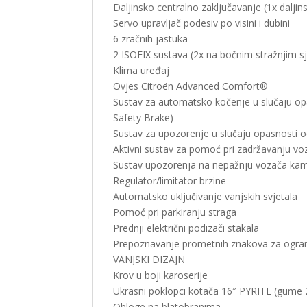
Daljinsko centralno zaključavanje (1x daljins
Servo upravljač podesiv po visini i dubini
6 zračnih jastuka
2 ISOFIX sustava (2x na bočnim stražnjim s
Klima uređaj
Ovjes Citroën Advanced Comfort®
Sustav za automatsko kočenje u slučaju o
Safety Brake)
Sustav za upozorenje u slučaju opasnosti 
Aktivni sustav za pomoć pri zadržavanju voz
Sustav upozorenja na nepažnju vozača k
Regulator/limitator brzine
Automatsko uključivanje vanjskih svjetala
Pomoć pri parkiranju straga
Prednji električni podizači stakala
Prepoznavanje prometnih znakova za ogran
VANJSKI DIZAJN
Krov u boji karoserije
Ukrasni poklopci kotača 16″ PYRITE (gume
Obloge na blatobranima