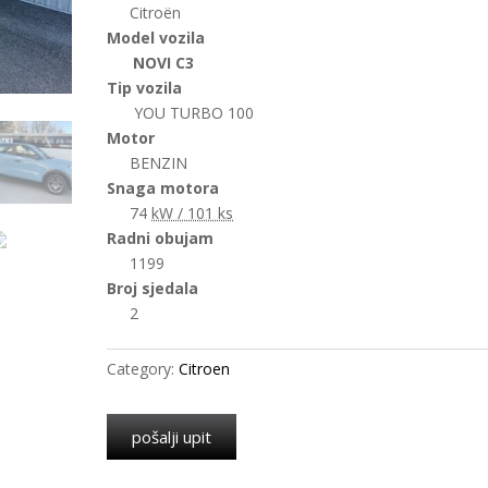
Citroën
Model vozila
NOVI C3
Tip vozila
YOU TURBO 100
Motor
BENZIN
Snaga motora
74
kW / 101 ks
Radni obujam
1199
Broj sjedala
2
Category:
Citroen
pošalji upit