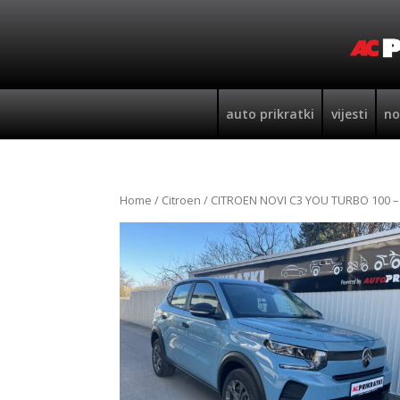
auto prikratki
vijesti
no
Home
/
Citroen
/ CITROEN NOVI C3 YOU TURBO 100 –