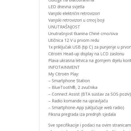
LED dnevna svjetla
Vanjski električni retrovizori
Vanjski retrovizori u crnoj boji
UNUTRAŠNJOST
Unutrašnjost tkanina Chiné crno/siva
Utičnica 12 V u prvom redu
1x priključak USB (tip C) za punjenje u prv
Citroën Head-up display na LCD zaslonu
Plava ukrasna letvica na gornjem dijelu kon
INFOTAINMENT
My Citroën Play:
– Smartphone Station
– BlueTooth®, 2 zvučnika
– Connect Assist (BTA sustav za SOS poziv
– Radio komande na upravljaču
– Smartphone-App (uključuje web radio)
Fiksna pregrada iza prednjih sjedala
Sve specifikacije i podaci na ovim stranicam