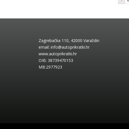
Zagrebačka 110, 42000 Varaždin
email:
info@autoprikratki.hr
www.autoprikratki.hr
OIB: 38739470153
MB:2977923