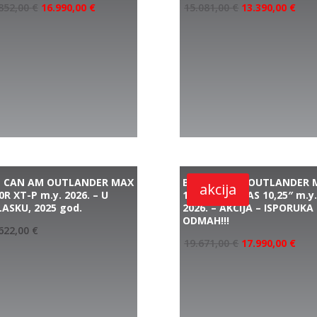
852,00
€
16.990,00
€
15.081,00
€
13.390,00
€
P CAN AM OUTLANDER MAX
BRP CAN AM OUTLANDER 
akcija
0R XT-P m.y. 2026. – U
1000R XT-P SAS 10,25″ m.y
ASKU, 2025 god.
2026. – AKCIJA – ISPORUKA
ODMAH!!!
622,00
€
19.671,00
€
17.990,00
€