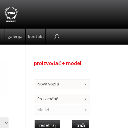
ar
galerija
kontakt
proizvođač + model
Kategorija
Nova vozila
Proizvođač
Model
resetiraj
traži