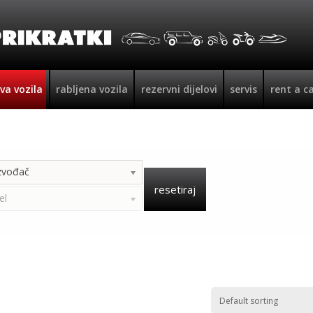
va vozila
rabljena vozila
rezervni dijelovi
servis
rent a c
zvođač
resetiraj
el