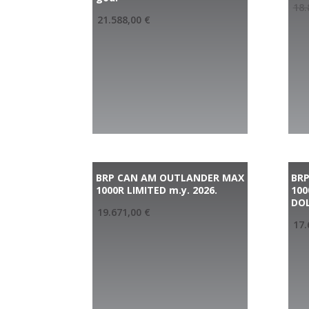
18.
21.588,00
€
BRP CAN AM OUTLANDER MAX
BR
1000R LIMITED m.y. 2026.
100
DOL
19.671,00
€
17.