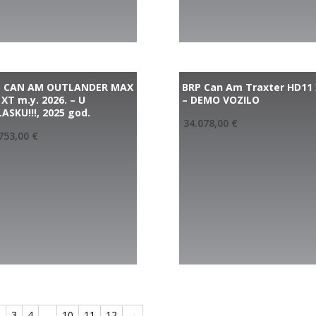
P CAN AM OUTLANDER MAX
BRP Can Am Traxter HD11
 XT m.y. 2026. – U
– DEMO VOZILO
ASKU!!!, 2025 god.
34.078,00
€
753,00
€
2
3
4
…
10
11
12
→