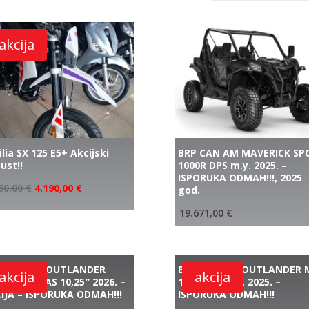
akcija
ilia SX 125 E5+ Akcijski
BRP CAN AM MAVERICK SP
ust!!
1000R DPS m.y. 2025. –
ISPORUKA ODMAH!!!, 2025
50,00
€
4.190,00
€
god.
19.671,00
€
P CAN AM OUTLANDER
BRP CAN AM OUTLANDER 
akcija
akcija
0R XT-P SAS 10,25″ 2026. –
1000 DPS m.y. 2025. –
IJA – ISPORUKA ODMAH!!!
ISPORUKA ODMAH!!!