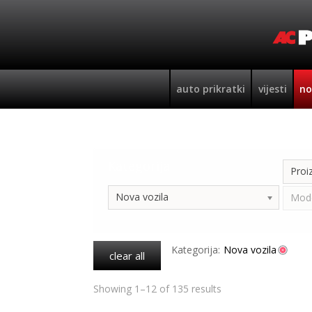
auto prikratki
vijesti
no
Kategorija
Proi
Nova vozila
Mod
Kategorija:
Nova vozila
clear all
Showing 1–12 of 135 results