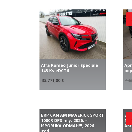
Alfa Romeo Junior Speciale
Apr
145 Ks eDCT6
pop
33.771,00
€
4.6
BRP CAN AM MAVERICK SPORT
BR
1000R DPS m.y. 2026. –
100
ISPORUKA ODMAH!!!, 2026
AKC
god.