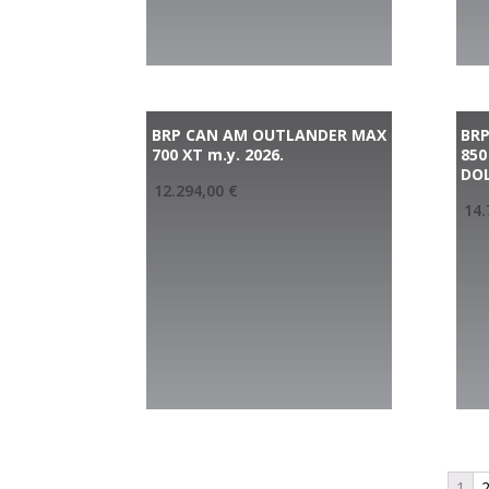
BRP CAN AM OUTLANDER MAX
BR
700 XT m.y. 2026.
850
DOL
12.294,00
€
14.
1