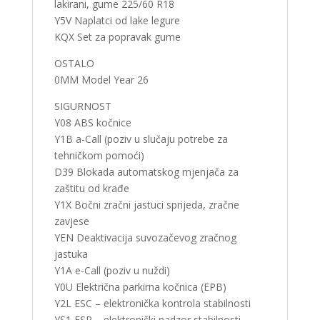
lakirani, gume 225/60 R18
Y5V Naplatci od lake legure
KQX Set za popravak gume
OSTALO
0MM Model Year 26
SIGURNOST
Y08 ABS kočnice
Y1B a-Call (poziv u slučaju potrebe za
tehničkom pomoći)
D39 Blokada automatskog mjenjača za
zaštitu od krađe
Y1X Bočni zračni jastuci sprijeda, zračne
zavjese
YEN Deaktivacija suvozačevog zračnog
jastuka
Y1A e-Call (poziv u nuždi)
Y0U Električna parkirna kočnica (EPB)
Y2L ESC – elektronička kontrola stabilnosti
YS1 ESP – elektronički nadzor stabilnosti