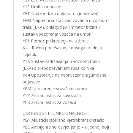
Y19 Limitator brzine
YFT Nadzor tlaka u gumama (neizravni)
FM3 Napredni sustav zadržavanja u voznom
traku (LKA), prilagodljivi limitator brzine i
sustav upozorenja vozača na umor
YF6 Pomoć pri kretanju na uzbrdici
K4U Ručno podešavanje dosega prednjih
svjetala
Y1K Sustav zadržavanja u voznom traku
(LKA) s prepoznavanjem ruba kolnika
K64 Upozorenje na neprivezane sigurnosne
pojaseve
Y0M Upozorenje vozača na umor
Y1Z Zračni jastuk za suvozača
YFK Zračni jastuk za vozača
UDOBNOST I FUNKCIONALNOST
YG1 Akustički izolirano vjetrobranski staklo
YEC Ambijentalno osvjetljenje – u jednoj boji