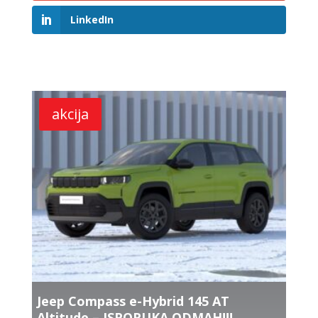
LinkedIn
Related products
akcija
Jeep Compass e-Hybrid 145 AT
Altitude – ISPORUKA ODMAH!!!