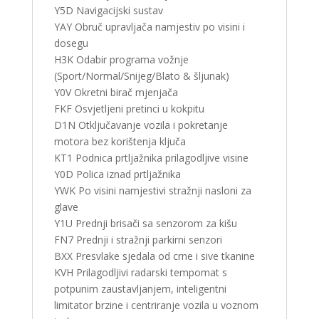
Y5D Navigacijski sustav
YAY Obruč upravljača namjestiv po visini i
dosegu
H3K Odabir programa vožnje
(Sport/Normal/Snijeg/Blato & šljunak)
Y0V Okretni birač mjenjača
FKF Osvjetljeni pretinci u kokpitu
D1N Otključavanje vozila i pokretanje
motora bez korištenja ključa
KT1 Podnica prtljažnika prilagodljive visine
Y0D Polica iznad prtljažnika
YWK Po visini namjestivi stražnji nasloni za
glave
Y1U Prednji brisači sa senzorom za kišu
FN7 Prednji i stražnji parkirni senzori
BXX Presvlake sjedala od crne i sive tkanine
KVH Prilagodljivi radarski tempomat s
potpunim zaustavljanjem, inteligentni
limitator brzine i centriranje vozila u voznom