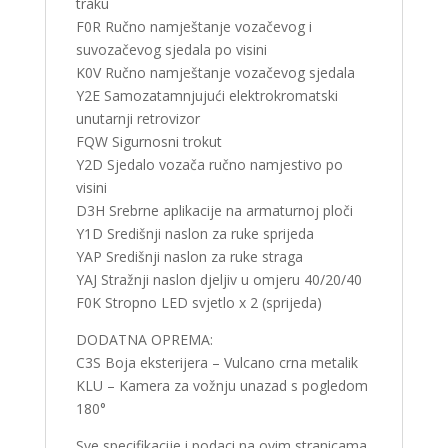
traku
F0R Ručno namještanje vozačevog i
suvozačevog sjedala po visini
K0V Ručno namještanje vozačevog sjedala
Y2E Samozatamnjujući elektrokromatski
unutarnji retrovizor
FQW Sigurnosni trokut
Y2D Sjedalo vozača ručno namjestivo po
visini
D3H Srebrne aplikacije na armaturnoj ploči
Y1D Središnji naslon za ruke sprijeda
YAP Središnji naslon za ruke straga
YAJ Stražnji naslon djeljiv u omjeru 40/20/40
F0K Stropno LED svjetlo x 2 (sprijeda)
DODATNA OPREMA:
C3S Boja eksterijera – Vulcano crna metalik
KLU – Kamera za vožnju unazad s pogledom
180°
Sve specifikacije i podaci na ovim stranicama