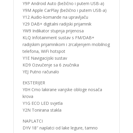
Y9P Android Auto (bežično i putem USB-a)
Y9M Apple CarPlay (bežično i putem USB-a)
Y12 Audio-komande na upravljaču
Y29 DAB+ digitalni radijski prijamnik
YW9 Indikator stupnja prijenosa
KLQ Infotainment sustav s FM/DAB+
radijskim prijamnikom i zrcaljenjem mobilnog
telefona, WiFi hotspot
Y1E Navigacijski sustav
KD9 Ozvučenje sa 6 zvučnika
YEJ Putno računalo
EKSTERIJER
Y0H Crno lakirane vanjske obloge nosača
krova
Y1G ECO LED svjetla
Y2N Tonirana stakla
NAPLATCI
DYV 18″ naplatci od lake legure, tamno