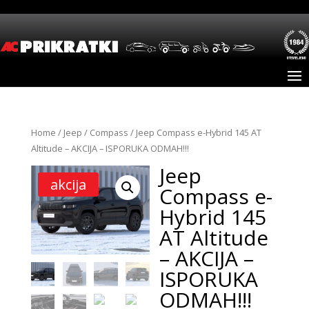
Home
/
Jeep
/
Compass
/ Jeep Compass e-Hybrid 145 AT
Altitude – AKCIJA – ISPORUKA ODMAH!!!
Jeep
akcija
Compass e-
Hybrid 145
AT Altitude
– AKCIJA –
ISPORUKA
ODMAH!!!