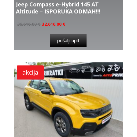
Jeep Compass e-Hybrid 145 AT
Altitude – ISPORUKA ODMAH!!!
36.616,00
€
32.616,00
€
pošalji upit
akcija