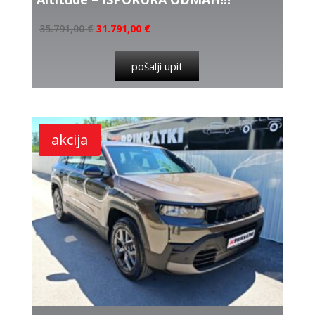
35.791,00
€
31.791,00
€
pošalji upit
akcija