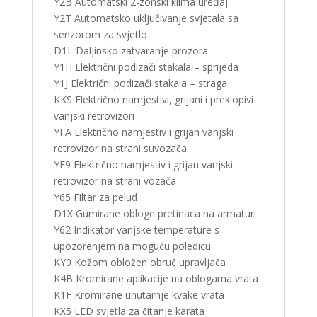
Y2B Automatski 2-zonski klima uređaj
Y2T Automatsko uključivanje svjetala sa
senzorom za svjetlo
D1L Daljinsko zatvaranje prozora
Y1H Električni podizači stakala – sprijeda
Y1J Električni podizači stakala – straga
KKS Električno namjestivi, grijani i preklopivi
vanjski retrovizori
YFA Električno namjestiv i grijan vanjski
retrovizor na strani suvozača
YF9 Električno namjestiv i grijan vanjski
retrovizor na strani vozača
Y65 Filtar za pelud
D1X Gumirane obloge pretinaca na armaturi
Y62 Indikator vanjske temperature s
upozorenjem na moguću poledicu
KY0 Kožom obložen obruč upravljača
K4B Kromirane aplikacije na oblogama vrata
K1F Kromirane unutarnje kvake vrata
KX5 LED svjetla za čitanje karata