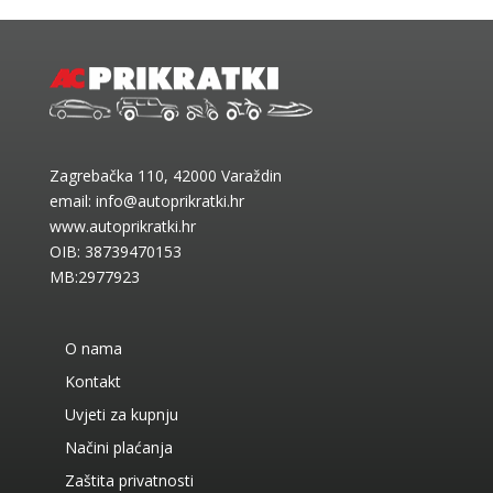
Zagrebačka 110, 42000 Varaždin
email:
info@autoprikratki.hr
www.autoprikratki.hr
OIB: 38739470153
MB:2977923
O nama
Kontakt
Uvjeti za kupnju
Načini plaćanja
Zaštita privatnosti