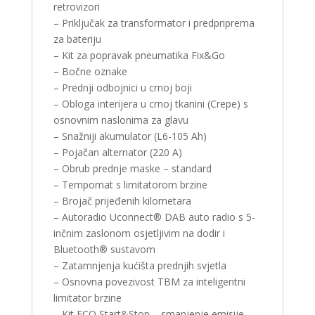
retrovizori
– Priključak za transformator i predpriprema
za bateriju
– Kit za popravak pneumatika Fix&Go
– Bočne oznake
– Prednji odbojnici u crnoj boji
– Obloga interijera u crnoj tkanini (Crepe) s
osnovnim naslonima za glavu
– Snažniji akumulator (L6-105 Ah)
– Pojačan alternator (220 A)
– Obrub prednje maske – standard
– Tempomat s limitatorom brzine
– Brojač prijeđenih kilometara
– Autoradio Uconnect® DAB auto radio s 5-
inčnim zaslonom osjetljivim na dodir i
Bluetooth® sustavom
– Zatamnjenja kućišta prednjih svjetla
– Osnovna povezivost TBM za inteligentni
limitator brzine
– Kit ECO Start&Stop – smanjenje emisije