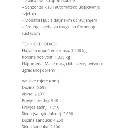
– Polica pod stropom kabine
– Senzor za kišu i automatsko uključivanje
svjetala
– Dodatni ključ s daljinskim upravljanjem
– Prednja svjetla za maglu sa Cornering
sustavom
TEHNIČKI PODACI:
Najveća dopuštena masa: 3.500 kg
Korisna nosivost: 1.335 kg
Napomena: Mase mogu biti i veće, ovisno o
ugrađenoj opremi
Vanjske mjere (mm)
Dužina: 6.693
Visina: 2.237
Prevjes prednji: 948
Prevjes zadnji: 1.710
Širina (sa ogledalima): 2.690
Dužina sanduka: 4.260
Širina sanduka: 2.100