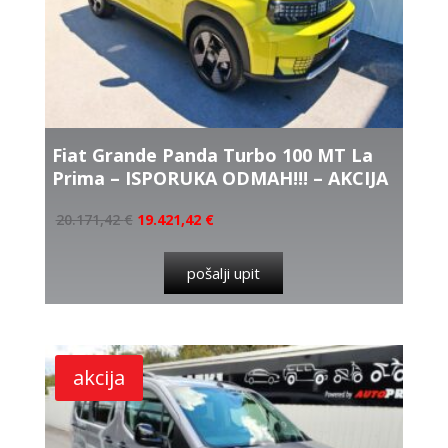
Fiat Grande Panda Turbo 100 MT La
Prima – ISPORUKA ODMAH!!! – AKCIJA
20.171,42
€
19.421,42
€
pošalji upit
akcija