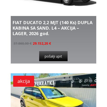
FIAT DUCATO 2,2 MJT (140 Ks) DUPLA
KABINA SA SAND. L4 – AKCIJA –
LAGER, 2026 god.
37.860,00
€
29.152,20
€
pošalji upit
akcija