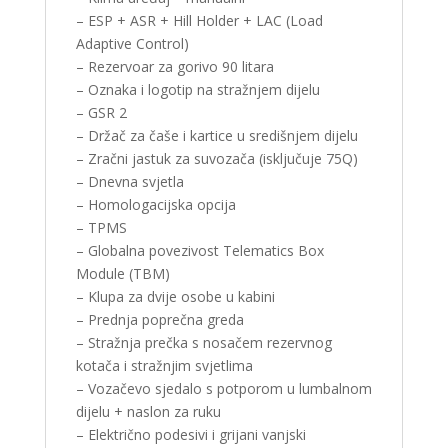
– ESP + ASR + Hill Holder + LAC (Load
Adaptive Control)
– Rezervoar za gorivo 90 litara
– Oznaka i logotip na stražnjem dijelu
– GSR 2
– Držač za čaše i kartice u središnjem dijelu
– Zračni jastuk za suvozača (isključuje 75Q)
– Dnevna svjetla
– Homologacijska opcija
– TPMS
– Globalna povezivost Telematics Box
Module (TBM)
– Klupa za dvije osobe u kabini
– Prednja poprečna greda
– Stražnja prečka s nosačem rezervnog
kotača i stražnjim svjetlima
– Vozačevo sjedalo s potporom u lumbalnom
dijelu + naslon za ruku
– Električno podesivi i grijani vanjski