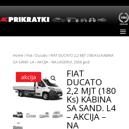
Home
/
Fiat
/
Ducato
/ FIAT DUCATO 2,2 MJT (180 Ks) KABINA
SA SAND. L4 – AKCIJA – NA LAGERU!, 2026 god.
FIAT
akcija
DUCATO
2,2 MJT (180
Ks) KABINA
SA SAND. L4
– AKCIJA –
NA