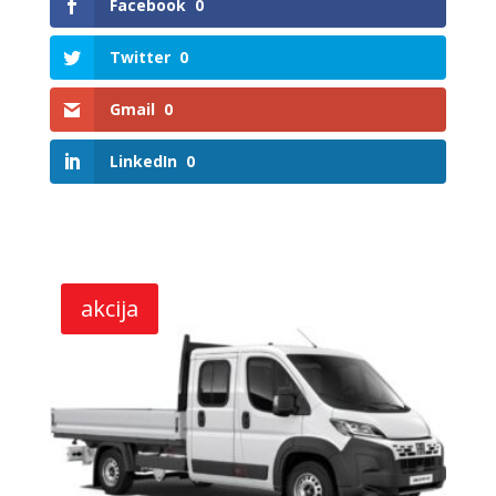
Facebook
0
Twitter
0
Gmail
0
LinkedIn
0
Related products
akcija