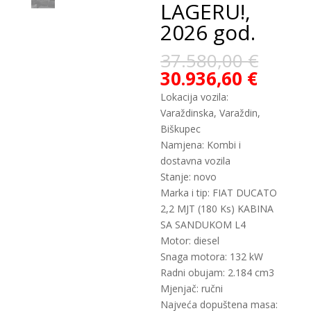
LAGERU!,
2026 god.
37.580,00
€
30.936,60
€
Lokacija vozila:
Varaždinska, Varaždin,
Biškupec
Namjena: Kombi i
dostavna vozila
Stanje: novo
Marka i tip: FIAT DUCATO
2,2 MJT (180 Ks) KABINA
SA SANDUKOM L4
Motor: diesel
Snaga motora: 132 kW
Radni obujam: 2.184 cm3
Mjenjač: ručni
Najveća dopuštena masa: