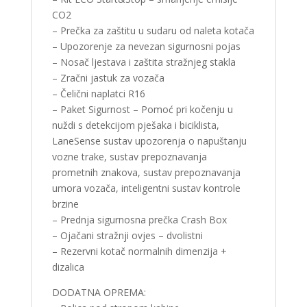
CO2
– Prečka za zaštitu u sudaru od naleta kotača
– Upozorenje za nevezan sigurnosni pojas
– Nosač ljestava i zaštita stražnjeg stakla
– Zračni jastuk za vozača
– Čelični naplatci R16
– Paket Sigurnost – Pomoć pri kočenju u
nuždi s detekcijom pješaka i biciklista,
LaneSense sustav upozorenja o napuštanju
vozne trake, sustav prepoznavanja
prometnih znakova, sustav prepoznavanja
umora vozača, inteligentni sustav kontrole
brzine
– Prednja sigurnosna prečka Crash Box
– Ojačani stražnji ovjes – dvolistni
– Rezervni kotač normalnih dimenzija +
dizalica
DODATNA OPREMA: