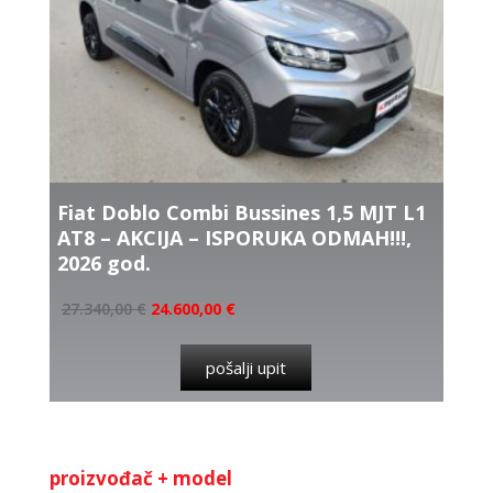
Fiat Doblo Combi Bussines 1,5 MJT L1
AT8 – AKCIJA – ISPORUKA ODMAH!!!,
2026 god.
27.340,00
€
24.600,00
€
pošalji upit
proizvođač + model