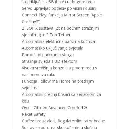
1x priključak USB (tip A) u drugom redu
Servo upravljač podesiv po visini i dubini
Connect Play: funkcija Mirror Screen (Apple
CarPlay™)
2 ISOFIX sustava (2x na bočnim stražnjim
sjedalima) + 2 Top Tether
Automatska električna parkirna kočnica
Automatsko uključivanje svjetala
Pomoć pri parkiranju straga
Stražnja svjetla s 3D efektom
Visoka središnja konzola u prvom redu s
naslonom za ruku
Funkcija Follow me Home na prednjim
svjetlima
Automatski prednji brisači sa senzorom za
kišu
Ovjes Citroën Advanced Comfort®
Paket Safety:
Coffee break alert, Regulator/limitator brzine
Sustav za automatsko kočenje u slučaju