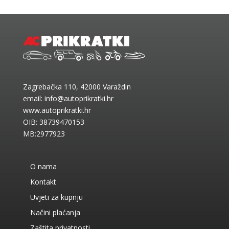
Zagrebačka 110, 42000 Varaždin
email:
info@autoprikratki.hr
www.autoprikratki.hr
OIB: 38739470153
MB:2977923
O nama
Kontakt
Uvjeti za kupnju
Načini plaćanja
Zaštita privatnosti