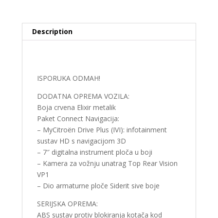
Description
Description
ISPORUKA ODMAH!
DODATNA OPREMA VOZILA:
Boja crvena Elixir metalik
Paket Connect Navigacija:
– MyCitroën Drive Plus (IVI): infotainment
sustav HD s navigacijom 3D
– 7″ digitalna instrument ploča u boji
– Kamera za vožnju unatrag Top Rear Vision
VP1
– Dio armaturne ploče Siderit sive boje
SERIJSKA OPREMA:
ABS sustav protiv blokiranja kotača kod