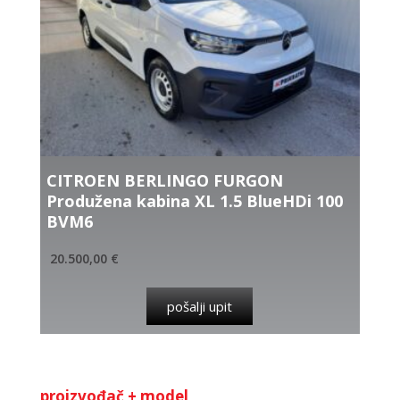
CITROEN BERLINGO FURGON
Produžena kabina XL 1.5 BlueHDi 100
BVM6
20.500,00
€
pošalji upit
proizvođač + model