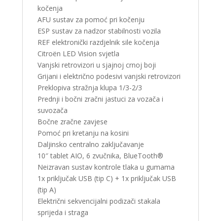
kočenja
AFU sustav za pomoć pri kočenju
ESP sustav za nadzor stabilnosti vozila
REF elektronički razdjelnik sile kočenja
Citroën LED Vision svjetla
Vanjski retrovizori u sjajnoj crnoj boji
Grijani i električno podesivi vanjski retrovizori
Preklopiva stražnja klupa 1/3-2/3
Prednji i bočni zračni jastuci za vozača i
suvozača
Bočne zračne zavjese
Pomoć pri kretanju na kosini
Daljinsko centralno zaključavanje
10″ tablet AIO, 6 zvučnika, BlueTooth®
Neizravan sustav kontrole tlaka u gumama
1x priključak USB (tip C) + 1x priključak USB
(tip A)
Električni sekvencijalni podizači stakala
sprijeda i straga