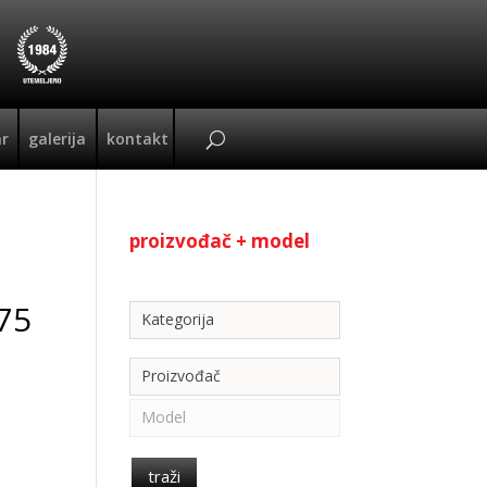
ar
galerija
kontakt
proizvođač + model
Kategorija
75
Kategorija
Proizvođač
Model
traži