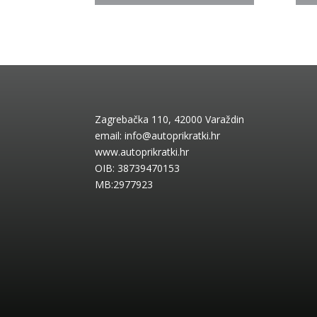
Zagrebačka 110, 42000 Varaždin
email:
info@autoprikratki.hr
www.autoprikratki.hr
OIB: 38739470153
MB:2977923