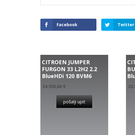
Facebook
Twitter
Related products
CITROEN JUMPER
CI
FURGON 33 L2H2 2.2
BU
BlueHDi 120 BVM6
Bl
24.550,00
€
23.
pošalji upit