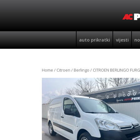
auto prikratki
vijesti
no
Home
/
Citroen
/
Berlingo
/ CITROEN BERLINGO FURGO