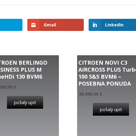
Gmail
LinkedIn
TROEN BERLINGO
CITROEN NOVI C3
SINESS PLUS M
AIRCROSS PLUS Turb
ueHDi 130 BVM6
100 S&S BVM6 –
POSEBNA PONUDA
500,00
€
20.990,00
€
pošalji upit
pošalji upit