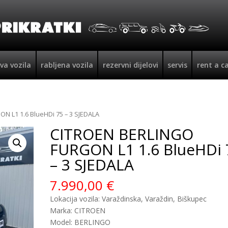
va vozila
rabljena vozila
rezervni dijelovi
servis
rent a c
N L1 1.6 BlueHDi 75 – 3 SJEDALA
CITROEN BERLINGO
FURGON L1 1.6 BlueHDi 
– 3 SJEDALA
7.990,00
€
Lokacija vozila: Varaždinska, Varaždin, Biškupec
Marka: CITROEN
Model: BERLINGO