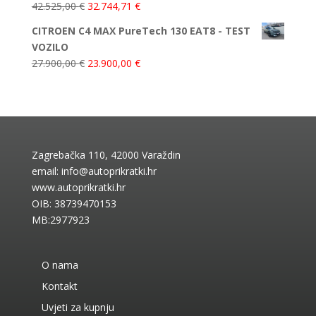
42.525,00
€
32.744,71
€
CITROEN C4 MAX PureTech 130 EAT8 - TEST
VOZILO
27.900,00
€
23.900,00
€
Zagrebačka 110, 42000 Varaždin
email:
info@autoprikratki.hr
www.autoprikratki.hr
OIB: 38739470153
MB:2977923
O nama
Kontakt
Uvjeti za kupnju