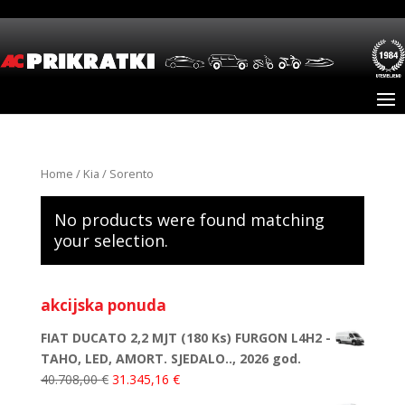
Home
/
Kia
/ Sorento
No products were found matching
your selection.
akcijska ponuda
FIAT DUCATO 2,2 MJT (180 Ks) FURGON L4H2 -
TAHO, LED, AMORT. SJEDALO.., 2026 god.
40.708,00
€
31.345,16
€