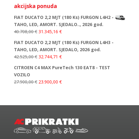
akcijska ponuda
FIAT DUCATO 2,2 MJT (180 Ks) FURGON L4H2 -
TAHO, LED, AMORT. SJEDALO.., 2026 god.
40.708,00
€
31.345,16
€
FIAT DUCATO 2,2 MJT (180 Ks) FURGON L4H3 -
TAHO, LED, AMORT. SJEDALO, 2026 god.
42.525,00
€
32.744,71
€
CITROEN C4 MAX PureTech 130 EAT8 - TEST
VOZILO
27.900,00
€
23.900,00
€