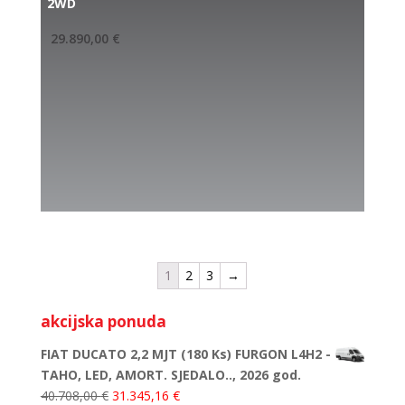
2WD
29.890,00
€
1
2
3
→
akcijska ponuda
FIAT DUCATO 2,2 MJT (180 Ks) FURGON L4H2 -
TAHO, LED, AMORT. SJEDALO.., 2026 god.
40.708,00
€
31.345,16
€