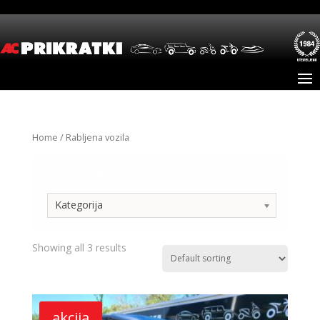
Home
/ Rabljena vozila
Kategorija
Kategorija
Showing all 3 results
akcija