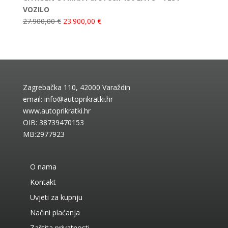
VOZILO
27.900,00
€
23.900,00
€
Zagrebačka 110, 42000 Varaždin
email:
info@autoprikratki.hr
www.autoprikratki.hr
OIB: 38739470153
MB:2977923
O nama
Kontakt
Uvjeti za kupnju
Načini plaćanja
Zaštita privatnosti