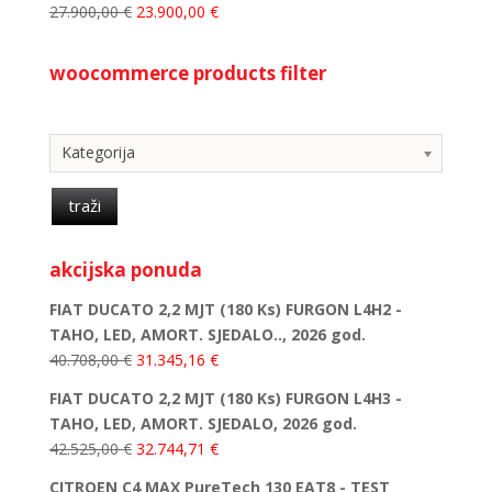
27.900,00
€
23.900,00
€
woocommerce products filter
Kategorija
Kategorija
traži
akcijska ponuda
FIAT DUCATO 2,2 MJT (180 Ks) FURGON L4H2 -
TAHO, LED, AMORT. SJEDALO.., 2026 god.
40.708,00
€
31.345,16
€
FIAT DUCATO 2,2 MJT (180 Ks) FURGON L4H3 -
TAHO, LED, AMORT. SJEDALO, 2026 god.
42.525,00
€
32.744,71
€
CITROEN C4 MAX PureTech 130 EAT8 - TEST