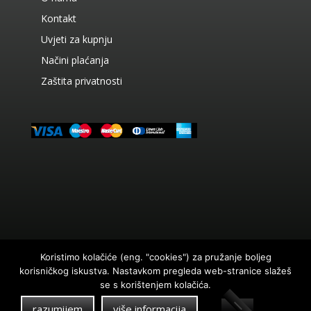
Kontakt
Uvjeti za kupnju
Načini plaćanja
Zaštita privatnosti
Koristimo kolačiće (eng. "cookies") za pružanje boljeg
korisničkog iskustva. Nastavkom pregleda web-stranice slažeš
© 2026. AC Prikratki Sva prava pridržana Web by
se s korištenjem kolačića.
Abacus
Cijene u eurima su konvertirane prema tečaju 7,5345
razumijem
više informacija