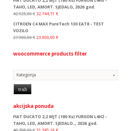
FIAT DUCATO 2,2 MJT (180 Ks) FURGON L4H3 -
TAHO, LED, AMORT. SJEDALO, 2026 god.
42.525,00
€
32.744,71
€
CITROEN C4 MAX PureTech 130 EAT8 - TEST
VOZILO
27.900,00
€
23.900,00
€
woocommerce products filter
Kategorija
Kategorija
traži
akcijska ponuda
FIAT DUCATO 2,2 MJT (180 Ks) FURGON L4H2 -
TAHO, LED, AMORT. SJEDALO.., 2026 god.
40.708,00
€
31.345,16
€