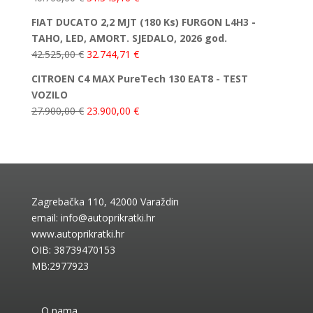
FIAT DUCATO 2,2 MJT (180 Ks) FURGON L4H3 -
TAHO, LED, AMORT. SJEDALO, 2026 god.
42.525,00
€
32.744,71
€
CITROEN C4 MAX PureTech 130 EAT8 - TEST
VOZILO
27.900,00
€
23.900,00
€
Zagrebačka 110, 42000 Varaždin
email:
info@autoprikratki.hr
www.autoprikratki.hr
OIB: 38739470153
MB:2977923
O nama