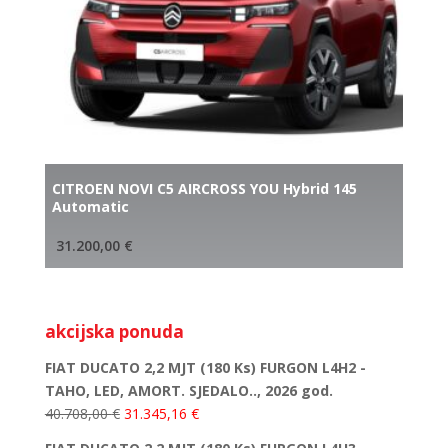
CITROEN NOVI C5 AIRCROSS YOU Hybrid 145
Automatic
31.200,00
€
akcijska ponuda
FIAT DUCATO 2,2 MJT (180 Ks) FURGON L4H2 -
TAHO, LED, AMORT. SJEDALO.., 2026 god.
40.708,00
€
31.345,16
€