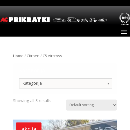
Home
/
Citroen
/ C5 Aircross
Kategorija
Kategorija
Showing all 3 results
akcija